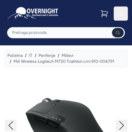
Overnight
Otvor
Pretraga
Početna
/
IT
/
Periferije
/
Miševi
/
Miš Wireless Logitech M720 Triathlon crni 910-004791