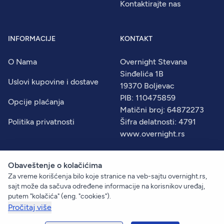
Kontaktirajte nas
INFORMACIJE
KONTAKT
O Nama
Overnight Stevana
Sinđelića 1B
Uslovi kupovine i dostave
19370 Boljevac
PIB: 110475859
Opcije plaćanja
Matični broj: 64872273
Politika privatnosti
Šifra delatnosti: 4791
www.overnight.rs
Obaveštenje o kolačićima
Za vreme korišćenja bilo koje stranice na veb-sajtu overnight.rs,
© 2026
Overnight
. Sva prava zadržana.
sajt može da sačuva određene informacije na korisnikov uređaj,
Created by:
Dejan Vukelić
putem "kolačića" (eng. "cookies").
Pročitaj više