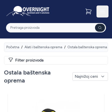
Overnight
Otvor
Pretraga
Početna
/
Alati i baštenska oprema
/
Ostala baštenska oprema
Filter proizvoda
Ostala baštenska
oprema