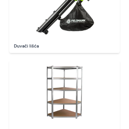
Duvači lišća