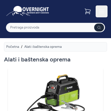
Overnight
Otvor
Pretraga
Početna
/
Alati i baštenska oprema
Alati i baštenska oprema