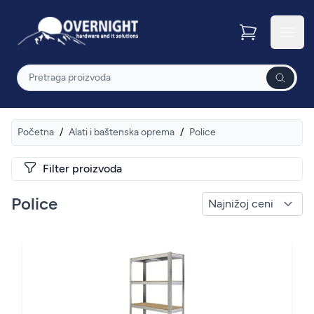
Overnight
Otvor
Pretraga
Početna
/
Alati i baštenska oprema
/
Police
Filter proizvoda
Police