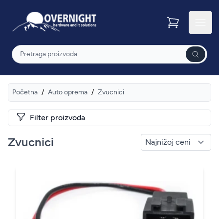
Overnight
Otvor
Pretraga
Početna
/
Auto oprema
/
Zvucnici
Filter proizvoda
Zvucnici