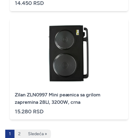
14.450 RSD
Zilan ZLN0997 Mini peænica sa grilom
zapremina 28Ll, 3200W, crna
15.280 RSD
1
2
Sledeća »