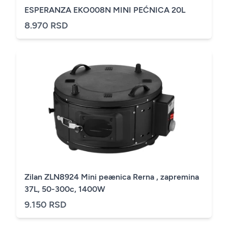
ESPERANZA EKO008N MINI PEĆNICA 20L
8.970 RSD
Zilan ZLN8924 Mini peænica Rerna , zapremina
37L, 50-300c, 1400W
9.150 RSD