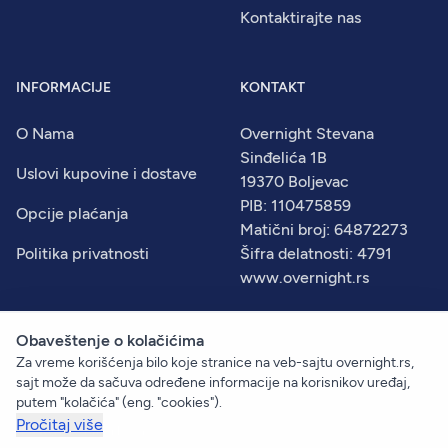
Kontaktirajte nas
INFORMACIJE
KONTAKT
O Nama
Overnight Stevana
Sinđelića 1B
Uslovi kupovine i dostave
19370 Boljevac
PIB: 110475859
Opcije plaćanja
Matični broj: 64872273
Politika privatnosti
Šifra delatnosti: 4791
www.overnight.rs
Obaveštenje o kolačićima
Za vreme korišćenja bilo koje stranice na veb-sajtu overnight.rs,
© 2026
Overnight
. Sva prava zadržana.
sajt može da sačuva određene informacije na korisnikov uređaj,
Created by:
Dejan Vukelić
putem "kolačića" (eng. "cookies").
Pročitaj više