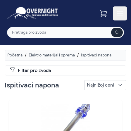
Overnight
Otvor
Pretraga
Početna
/
Elektro materijal i oprema
/
Ispitivaci napona
Filter proizvoda
Ispitivaci napona