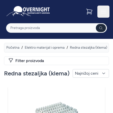
Overnight
Otvor
Pretraga
Početna
/
Elektro materijal i oprema
/
Redna stezaljka (klema)
Filter proizvoda
Redna stezaljka (klema)