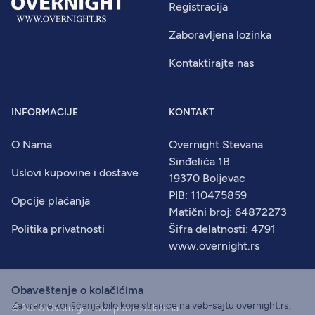
Registracija
Zaboravljena lozinka
Kontaktirajte nas
INFORMACIJE
KONTAKT
O Nama
Overnight Stevana
Sinđelića 1B
Uslovi kupovine i dostave
19370 Boljevac
PIB: 110475859
Opcije plaćanja
Matični broj: 64872273
Politika privatnosti
Šifra delatnosti: 4791
www.overnight.rs
Obaveštenje o kolačićima
Za vreme korišćenja bilo koje stranice na veb-sajtu overnight.rs,
© 2026
Overnight
. Sva prava zadržana.