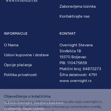
Zaboravljena lozinka
Kontaktirajte nas
INFORMACIJE
KONTAKT
O Nama
Overnight Stevana
Sinđelića 1B
Uslovi kupovine i dostave
19370 Boljevac
PIB: 110475859
Opcije plaćanja
Matični broj: 64872273
Politika privatnosti
Šifra delatnosti: 4791
www.overnight.rs
Obaveštenje o kolačićima
Za vreme korišćenja bilo koje stranice na veb-sajtu overnight.rs,
© 2026
Overnight
. Sva prava zadržana.
sajt može da sačuva određene informacije na korisnikov uređaj,
Created by:
Dejan Vukelić