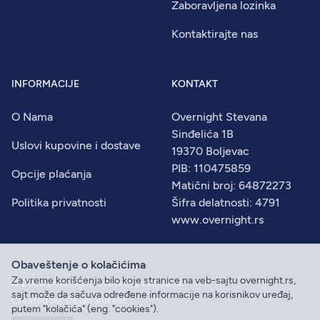
Zaboravljena lozinka
Kontaktirajte nas
INFORMACIJE
KONTAKT
O Nama
Overnight Stevana
Sinđelića 1B
Uslovi kupovine i dostave
19370 Boljevac
PIB: 110475859
Opcije plaćanja
Matični broj: 64872273
Politika privatnosti
Šifra delatnosti: 4791
www.overnight.rs
Obaveštenje o kolačićima
Za vreme korišćenja bilo koje stranice na veb-sajtu overnight.rs,
© 2026
Overnight
. Sva prava zadržana.
sajt može da sačuva određene informacije na korisnikov uređaj,
Created by:
Dejan Vukelić
putem "kolačića" (eng. "cookies").