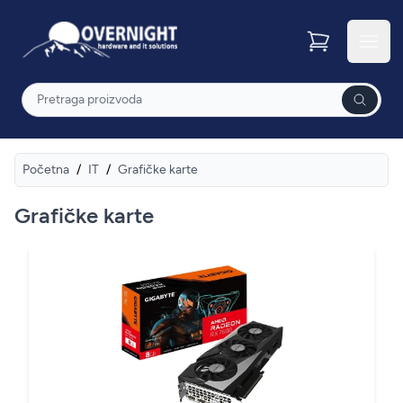
Overnight
Otvor
Pretraga
Početna
/
IT
/
Grafičke karte
Grafičke karte