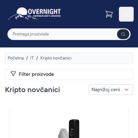
Overnight
Otvor
Pretraga
Početna
/
IT
/
Kripto novčanici
Filter proizvoda
Kripto novčanici