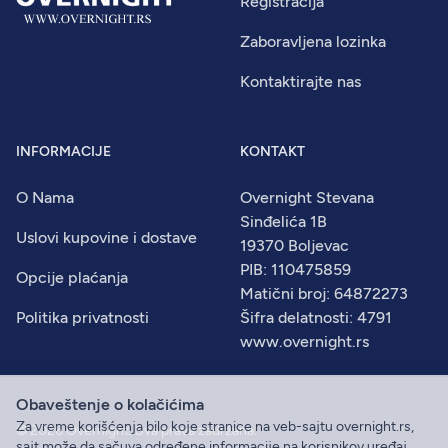
Registracija
Zaboravljena lozinka
Kontaktirajte nas
INFORMACIJE
KONTAKT
O Nama
Overnight Stevana
Sinđelića 1B
Uslovi kupovine i dostave
19370 Boljevac
PIB: 110475859
Opcije plaćanja
Matični broj: 64872273
Politika privatnosti
Šifra delatnosti: 4791
www.overnight.rs
Obaveštenje o kolačićima
Za vreme korišćenja bilo koje stranice na veb-sajtu overnight.rs,
© 2026
Overnight
. Sva prava zadržana.
sajt može da sačuva određene informacije na korisnikov uređaj,