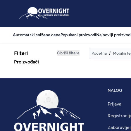
Overnight
Automatski snižene cene
Popularni proizvodi
Najnoviji proizvod
Filteri
Obriši filtere
Početna
/
Mobilni te
Proizvođači
NALOG
Prijava
Registracij
Zaboravlje