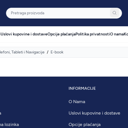
Pretraga
i
Uslovi kupovine i dostave
Opcije plaćanja
Politika privatnosti
O nama
Ko
lefoni, Tableti i Navigacije
/
E-book
INFORMACIJE
O Nama
a
Uslovi kupovine i dostave
na lozinka
Opcije plaćanja