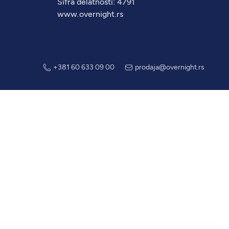
Šifra delatnosti: 4791
www.overnight.rs
+381 60 633 09 00
prodaja@overnight.rs