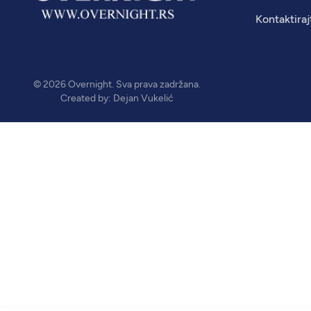
Kontaktiraj
© 2026
Overnight
. Sva prava zadržana.
Created by:
Dejan Vukelić