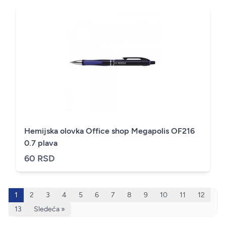
Hemijska olovka Office shop Megapolis OF216
0.7 plava
60 RSD
1
2
3
4
5
6
7
8
9
10
11
12
13
Sledeća »