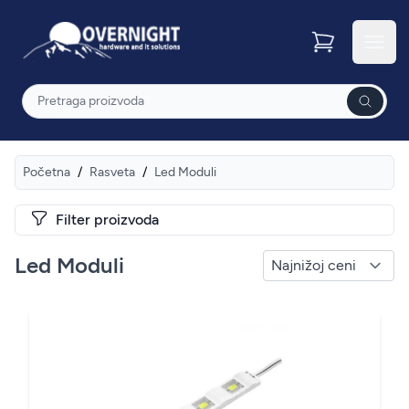
Overnight
Otvor
Pretraga
Početna
/
Rasveta
/
Led Moduli
Filter proizvoda
Led Moduli