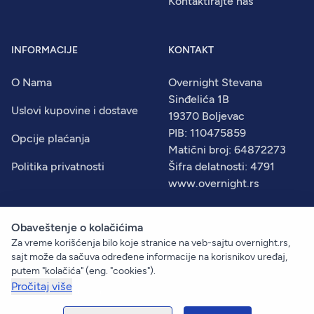
Kontaktirajte nas
INFORMACIJE
KONTAKT
O Nama
Overnight Stevana
Sinđelića 1B
Uslovi kupovine i dostave
19370 Boljevac
PIB: 110475859
Opcije plaćanja
Matični broj: 64872273
Politika privatnosti
Šifra delatnosti: 4791
www.overnight.rs
Obaveštenje o kolačićima
Za vreme korišćenja bilo koje stranice na veb-sajtu overnight.rs,
© 2026
Overnight
. Sva prava zadržana.
sajt može da sačuva određene informacije na korisnikov uređaj,
Created by:
Dejan Vukelić
putem "kolačića" (eng. "cookies").
Pročitaj više