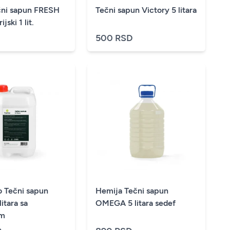
čni sapun FRESH
Tečni sapun Victory 5 litara
jski 1 lit.
D
500 RSD
o Tečni sapun
Hemija Tečni sapun
itara sa
OMEGA 5 litara sedef
om