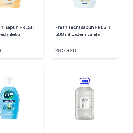
čni sapun FRESH
Fresh Tečni sapun FRESH
ed mleko
500 ml badem vanila
D
280 RSD