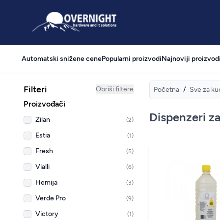
Overnight
Automatski snižene cene
Popularni proizvodi
Najnoviji proizvod
Filteri
Obriši filtere
Početna
/
Sve za ku
Proizvođači
Dispenzeri za
Zilan
(2)
Estia
(1)
Fresh
(5)
Vialli
(6)
Hemija
(3)
Verde Pro
(9)
Victory
(1)