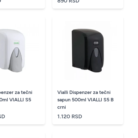
D
890 RSD
spenzer za tečni
Vialli Dispenzer za tečni
ml VIALLI S5
sapun 500ml VIALLI S5 B
crni
SD
1.120 RSD