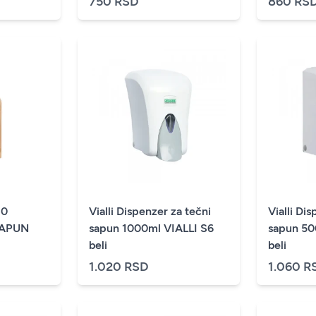
750 RSD
860 RS
80
Vialli Dispenzer za tečni
Vialli Di
SAPUN
sapun 1000ml VIALLI S6
sapun 500
beli
beli
1.020 RSD
1.060 R