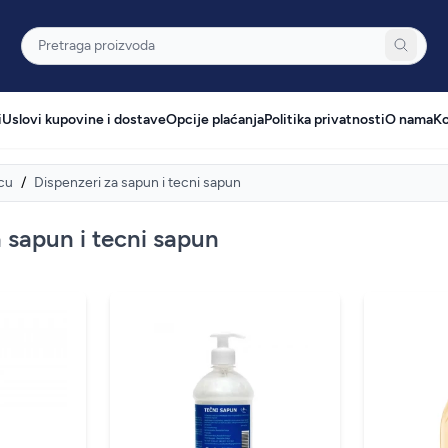
Pretraga
i
Uslovi kupovine i dostave
Opcije plaćanja
Politika privatnosti
O nama
Ko
cu
/
Dispenzeri za sapun i tecni sapun
 sapun i tecni sapun