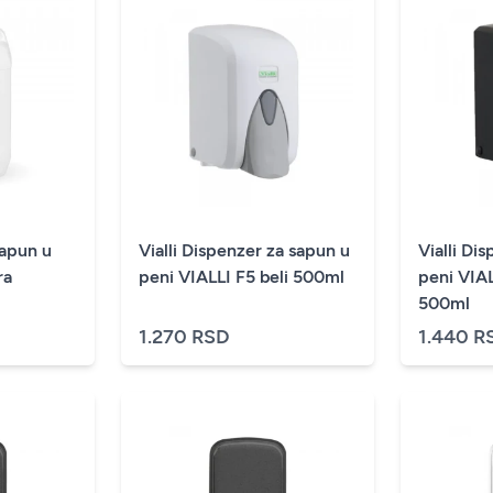
sapun u
Vialli Dispenzer za sapun u
Vialli Di
ra
peni VIALLI F5 beli 500ml
peni VIAL
500ml
1.270 RSD
1.440 R