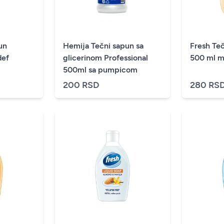
un
Hemija Tečni sapun sa
Fresh Te
def
glicerinom Professional
500 ml m
500ml sa pumpicom
200 RSD
280 RS