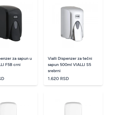
spenzer za sapun u
Vialli Dispenzer za tečni
LI F5B crni
sapun 500ml VIALLI S5
srebrni
SD
1.620 RSD