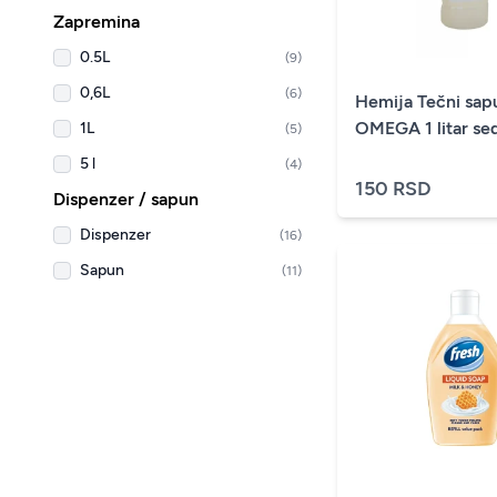
Zapremina
0.5L
(9)
0,6L
(6)
Hemija Tečni sap
OMEGA 1 litar se
1L
(5)
5 l
(4)
150 RSD
Dispenzer / sapun
Dispenzer
(16)
Sapun
(11)