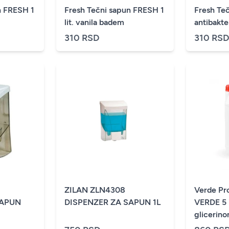
n FRESH 1
Fresh Tečni sapun FRESH 1
Fresh Te
lit. vanila badem
antibakteri
310 RSD
310 RS
ZILAN ZLN4308
Verde Pr
SAPUN
DISPENZER ZA SAPUN 1L
VERDE 5 l
glicerin