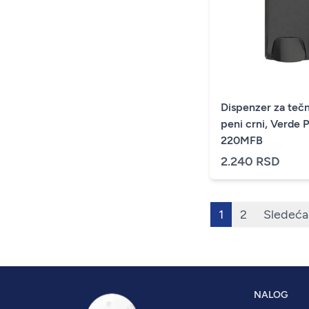
Dispenzer za tečn
peni crni, Verde 
220MFB
2.240 RSD
1
2
Sledeća
NALOG