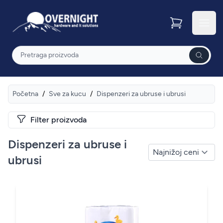
Overnight
Otvor
Pretraga
Početna
/
Sve za kucu
/
Dispenzeri za ubruse i ubrusi
Filter proizvoda
Dispenzeri za ubruse i
ubrusi