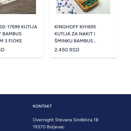
02-17699 KUTIJA
KINGHOFF KH1695
T BAMBUS
KUTIJA ZA NAKIT I
M 3 FIOKE
ŠMINKU BAMBUS
24X14X3.5CM
SD
2.450 RSD
KONTAKT
Overnight Stevana Sinđelića 1B
19370 Boljevac