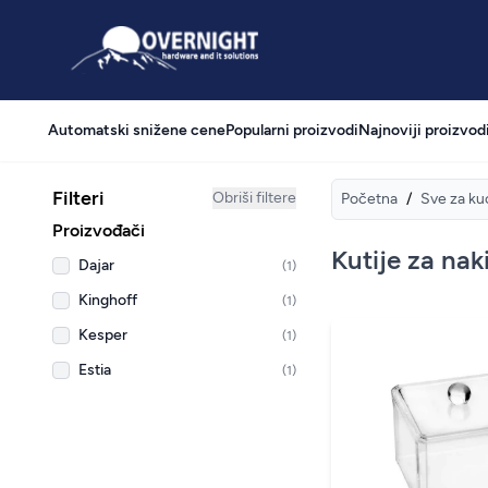
Overnight
Automatski snižene cene
Popularni proizvodi
Najnoviji proizvod
Filteri
Obriši filtere
Početna
/
Sve za ku
Proizvođači
Kutije za nak
Dajar
(1)
Kinghoff
(1)
Kesper
(1)
Estia
(1)