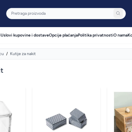
Pretraga
i
Uslovi kupovine i dostave
Opcije plaćanja
Politika privatnosti
O nama
Ko
cu
/
Kutije za nakit
it