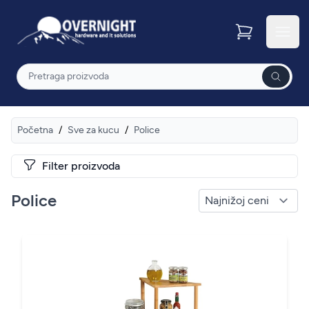
Overnight
Otvor
Pretraga
Početna
/
Sve za kucu
/
Police
Filter proizvoda
Police