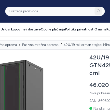
Pretraga
i
Uslovi kupovine i dostave
Opcije plaćanja
Politika privatnosti
O nama
Ko
žna oprema
/
Pasivna mrežna oprema
/
42U/19 rek orman stojeći
42U/19 
GTN42
crni
46.020
*sve prikaza
EAN:
86060
Na stanju