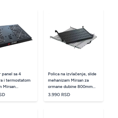
r panel sa 4
Polica na izvlačenje, slide
ra i termostatom
mehanizam Mirsan za
m Mirsan
ormane dubine 800mm
AT.01
MR.HRK80.01YK
RSD
3.990 RSD