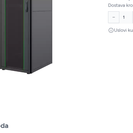
Dostava kro
Uslovi k
oda