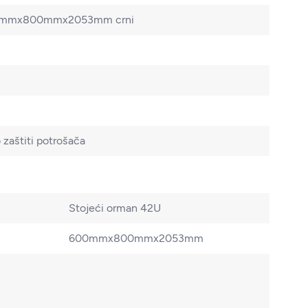
600mmx800mmx2053mm crni
zaštiti potrošača
Stojeći orman 42U
600mmx800mmx2053mm