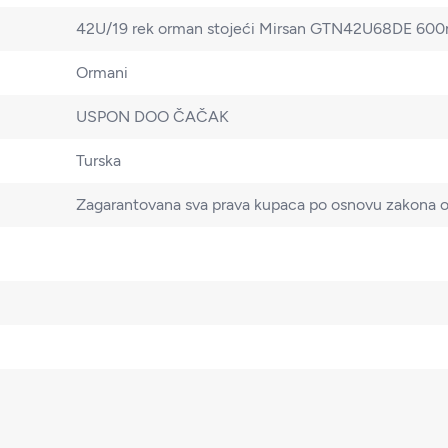
42U/19 rek orman stojeći Mirsan GTN42U68DE 
Ormani
USPON DOO ČAČAK
Turska
Zagarantovana sva prava kupaca po osnovu zakona o 