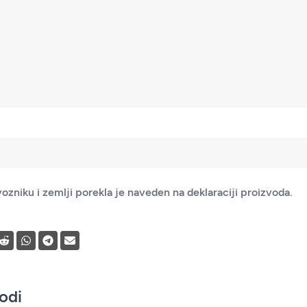
ozniku i zemlji porekla je naveden na deklaraciji proizvoda.
vodi