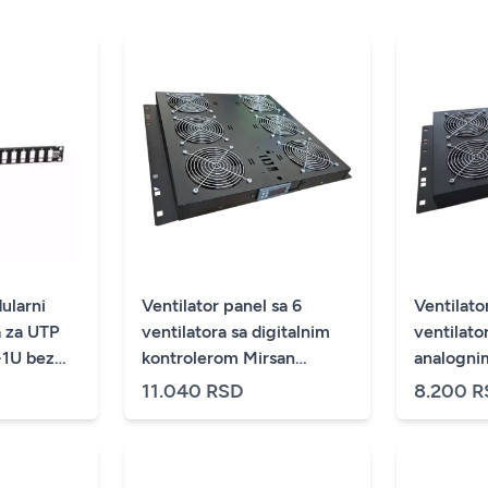
ularni
Ventilator panel sa 6
Ventilato
a za UTP
ventilatora sa digitalnim
ventilato
 bez
kontrolerom Mirsan
analogni
MR.FAN6DT.01 Crni
MR.FAN4
11.040 RSD
8.200 