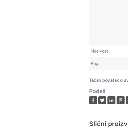
Nosivost
Boja
Tačan podatak o uv
Podeli
Slični proiz