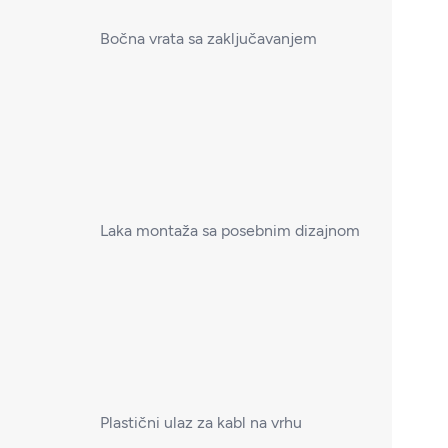
Bočna vrata sa zaključavanjem
Laka montaža sa posebnim dizajnom
Plastični ulaz za kabl na vrhu