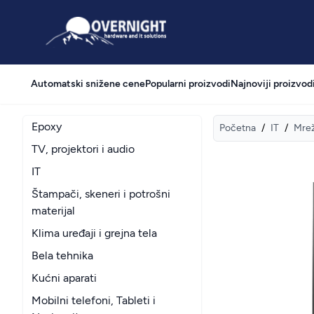
Overnight
Automatski snižene cene
Popularni proizvodi
Najnoviji proizvod
Epoxy
Početna
/
IT
/
Mre
TV, projektori i audio
IT
Štampači, skeneri i potrošni
materijal
Klima uređaji i grejna tela
Bela tehnika
Kućni aparati
Mobilni telefoni, Tableti i