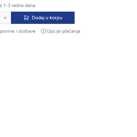
z 1-3 radna dana.
Dodaj u korpu
upovine i dostave
Opcije plaćanja