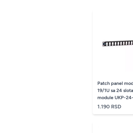
Patch panel mod
19/1U sa 24 slot
module UKP-24-1U
modula
1.190 RSD