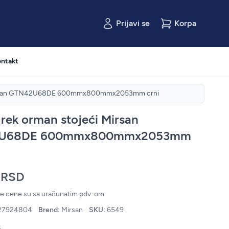
Prijavi se
Korpa
ntakt
 Mirsan GTN42U68DE 600mmx800mmx2053mm crni
rek orman stojeći Mirsan
U68DE 600mmx800mmx2053mm
 RSD
ne cene su sa uračunatim pdv-om
27924804
Brend:
Mirsan
SKU:
6549
.