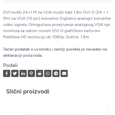
DVI muški 24+1 M na VGA muški kabl 1.8m DVI-D (24 + 1
PIn) na VGA (15 pin) konvertor Digitalno analogni konverter
video signala. Omogućava povezivanje analognog VGA npr.
monitora sa vašom novom DVI-D grafičkom karticom.
Podržava HD rezoluciju do 1080p. Dužina: 1.8m
Tačan podatak o uvozniku i zemlji porekla je naveden na
deklaraciji proizvoda.
Podeli
Slični proizvodi