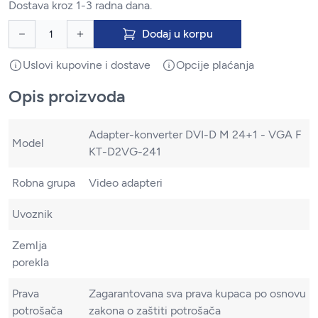
Dostava kroz 1-3 radna dana.
Dodaj u korpu
Uslovi kupovine i dostave
Opcije plaćanja
Opis proizvoda
Adapter-konverter DVI-D M 24+1 - VGA F
Model
KT-D2VG-241
Robna grupa
Video adapteri
Uvoznik
Zemlja
porekla
Prava
Zagarantovana sva prava kupaca po osnovu
potrošača
zakona o zaštiti potrošača