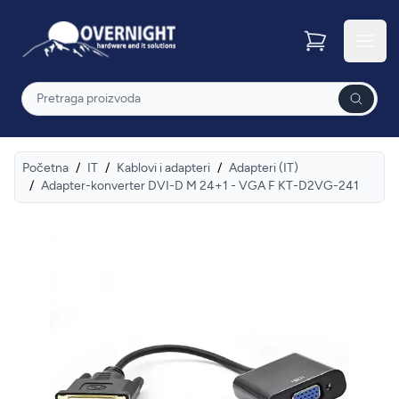
Overnight
Otvor
Pretraga
Početna
/
IT
/
Kablovi i adapteri
/
Adapteri (IT)
/
Adapter-konverter DVI-D M 24+1 - VGA F KT-D2VG-241