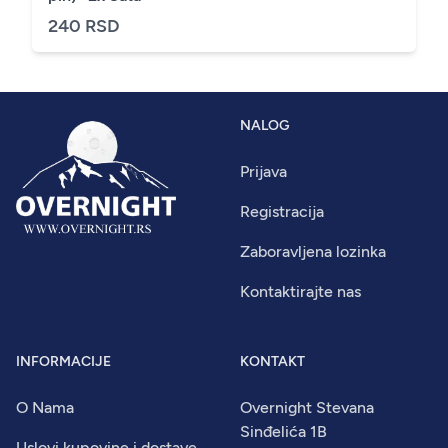
240 RSD
NALOG
Prijava
Registracija
Zaboravljena lozinka
Kontaktirajte nas
INFORMACIJE
KONTAKT
O Nama
Overnight Stevana
Sinđelića 1B
Uslovi kupovine i dostave