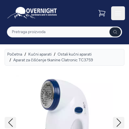
Overnight
Otvor
Pretraga
Početna
/
Kućni aparati
/
Ostali kućni aparati
/
Aparat za čišćenje tkanine Clatronic TC3759