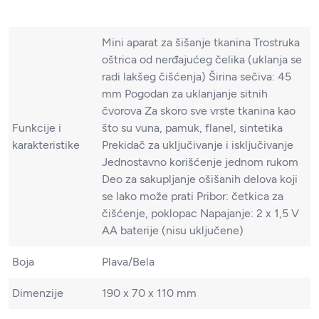
Mini aparat za šišanje tkanina Trostruka
oštrica od nerđajućeg čelika (uklanja se
radi lakšeg čišćenja) Širina sečiva: 45
mm Pogodan za uklanjanje sitnih
čvorova Za skoro sve vrste tkanina kao
Funkcije i
što su vuna, pamuk, flanel, sintetika
karakteristike
Prekidač za uključivanje i isključivanje
Jednostavno korišćenje jednom rukom
Deo za sakupljanje ošišanih delova koji
se lako može prati Pribor: četkica za
čišćenje, poklopac Napajanje: 2 x 1,5 V
AA baterije (nisu uključene)
Boja
Plava/Bela
Dimenzije
190 x 70 x 110 mm