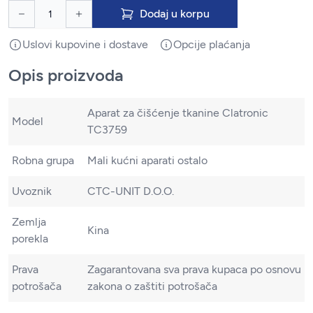
Dodaj u korpu
Uslovi kupovine i dostave
Opcije plaćanja
Opis proizvoda
Aparat za čišćenje tkanine Clatronic
Model
TC3759
Robna grupa
Mali kućni aparati ostalo
Uvoznik
CTC-UNIT D.O.O.
Zemlja
Kina
porekla
Prava
Zagarantovana sva prava kupaca po osnovu
potrošača
zakona o zaštiti potrošača