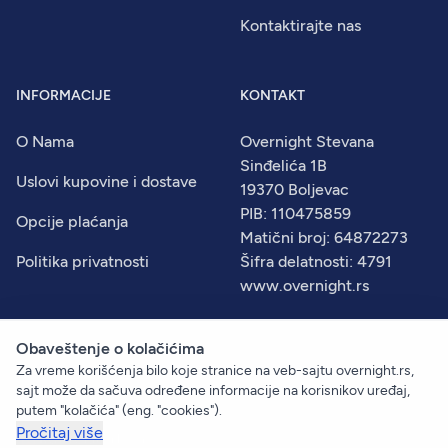
Kontaktirajte nas
INFORMACIJE
KONTAKT
O Nama
Overnight Stevana
Sinđelića 1B
Uslovi kupovine i dostave
19370 Boljevac
PIB: 110475859
Opcije plaćanja
Matični broj: 64872273
Politika privatnosti
Šifra delatnosti: 4791
www.overnight.rs
Obaveštenje o kolačićima
Za vreme korišćenja bilo koje stranice na veb-sajtu overnight.rs,
© 2026
Overnight
. Sva prava zadržana.
sajt može da sačuva određene informacije na korisnikov uređaj,
Created by:
Dejan Vukelić
putem "kolačića" (eng. "cookies").
Pročitaj više