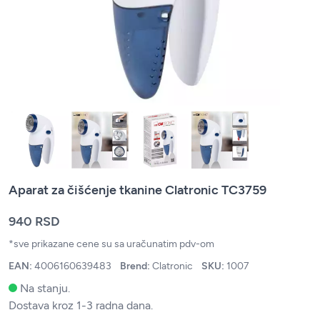
Aparat za čišćenje tkanine Clatronic TC3759
940 RSD
*sve prikazane cene su sa uračunatim pdv-om
EAN:
4006160639483
Brend:
Clatronic
SKU:
1007
Na stanju.
Dostava kroz 1-3 radna dana.