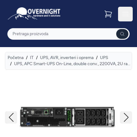
Overnight
Otvor
Pretraga
Početna
/
IT
/
UPS, AVR, inverteri i oprema
/
UPS
/
UPS, APC Smart-UPS On-Line, double conv., 2200VA, 2U rack, 230V, 8x C13+2x C19, NC, exten. runtime