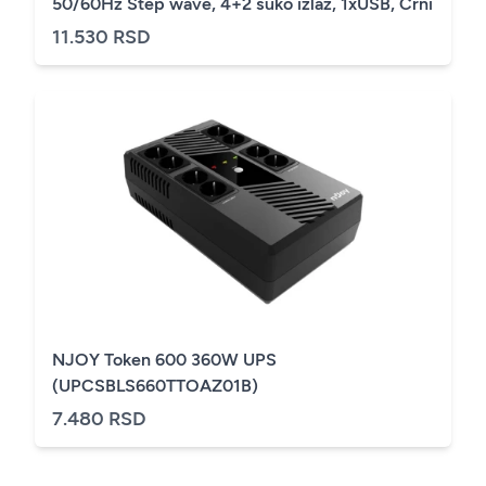
50/60Hz Step wave, 4+2 šuko izlaz, 1xUSB, Crni
11.530 RSD
NJOY Token 600 360W UPS
(UPCSBLS660TTOAZ01B)
7.480 RSD