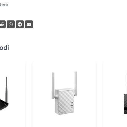
tere
vodi