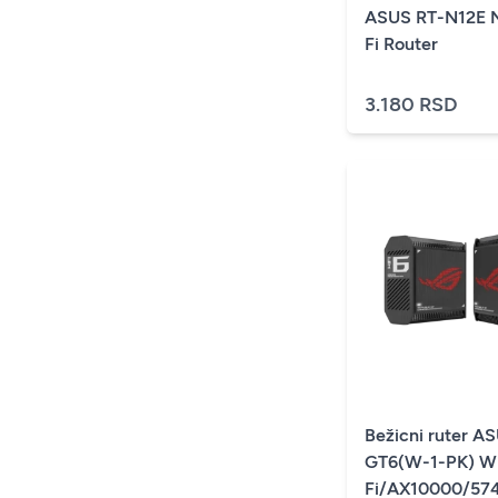
ASUS RT-N12E 
Fi Router
3.180 RSD
Bežicni ruter A
GT6(W-1-PK) W
Fi/AX10000/57