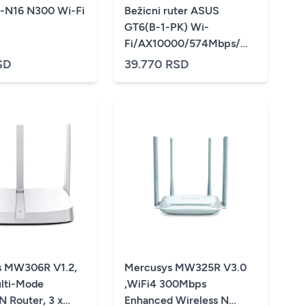
-N16 N300 Wi-Fi
Bežicni ruter ASUS
GT6(B-1-PK) Wi-
Fi/AX10000/574Mbps/MU-
MIMO/9 internih
SD
39.770 RSD
antena/crna
s MW306R V1.2,
Mercusys MW325R V3.0
lti-Mode
,WiFi4 300Mbps
N Router, 3 x
Enhanced Wireless N