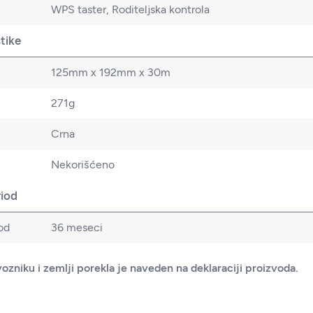
WPS taster, Roditeljska kontrola
stike
125mm x 192mm x 30m
271g
Crna
Nekorišćeno
riod
od
36 meseci
ozniku i zemlji porekla je naveden na deklaraciji proizvoda.