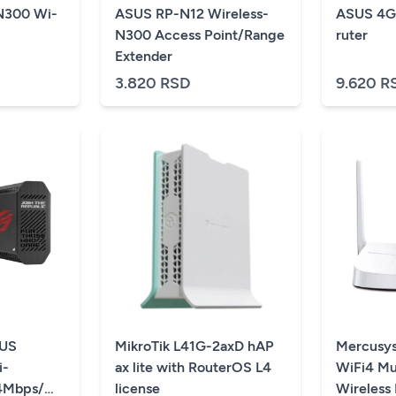
N300 Wi-
ASUS RP-N12 Wireless-
ASUS 4G
N300 Access Point/Range
ruter
Extender
3.820 RSD
9.620 R
SUS
MikroTik L41G-2axD hAP
Mercusy
i-
ax lite with RouterOS L4
WiFi4 Mu
4Mbps/MU-
license
Wireless 