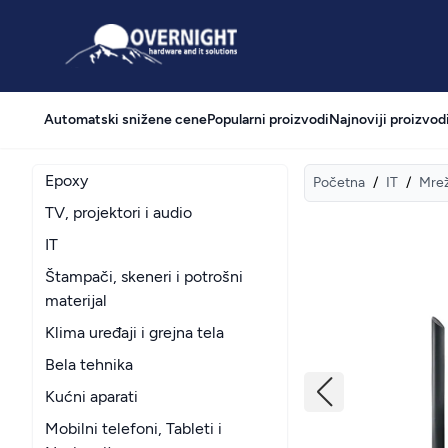
Overnight
Automatski snižene cene
Popularni proizvodi
Najnoviji proizvod
Epoxy
Početna
/
IT
/
Mre
TV, projektori i audio
IT
Štampači, skeneri i potrošni
materijal
Klima uređaji i grejna tela
Bela tehnika
Kućni aparati
Mobilni telefoni, Tableti i