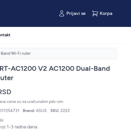
Prijavi se
Korpa
ntakt
and Wi-Fi ruter
RT-AC1200 V2 AC1200 Dual-Band
ruter
 RSD
zane cene su sa uračunatim pdv-om
017254731
Brend:
ASUS
SKU:
2222
u.
roz 1-3 radna dana.