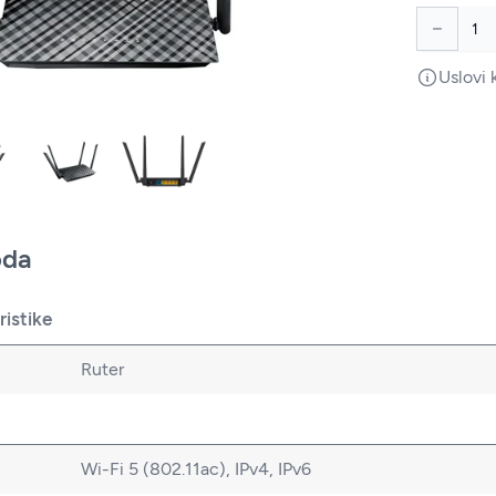
Uslovi 
oda
istike
Ruter
Wi-Fi 5 (802.11ac), IPv4, IPv6