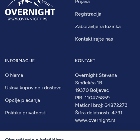
Prijava
Registracija
Zaboravljena lozinka
Kontaktirajte nas
INFORMACIJE
KONTAKT
O Nama
Overnight Stevana
Sinđelića 1B
Uslovi kupovine i dostave
19370 Boljevac
PIB: 110475859
Opcije plaćanja
Matični broj: 64872273
Politika privatnosti
Šifra delatnosti: 4791
www.overnight.rs
Obaveštenje o kolačićima