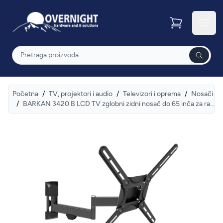
Overnight
Otvor
Pretraga
Početna
/
TV, projektori i audio
/
Televizori i oprema
/
Nosači
/
BARKAN 3420.B LCD TV zglobni zidni nosač do 65 inča za ravne i zakrivljene televizore