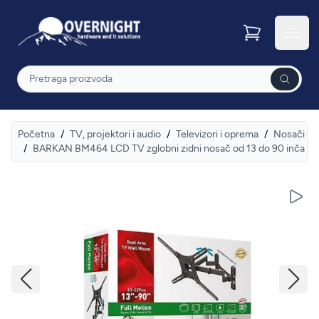
Overnight
Otvor
Pretraga
Početna
/
TV, projektori i audio
/
Televizori i oprema
/
Nosači
/
BARKAN BM464 LCD TV zglobni zidni nosač od 13 do 90 inča
Pusti