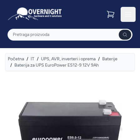
Overnight
Otvor
Pretraga
Početna
/
IT
/
UPS, AVR, inverteri i oprema
/
Baterije
/
Baterija za UPS EuroPower ES12-9 12V 9Ah