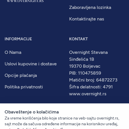
Zaboravljena lozinka
Kontaktirajte nas
INFORMACIJE
KONTAKT
O Nama
Overnight Stevana
Sinđelića 1B
Uslovi kupovine i dostave
19370 Boljevac
PIB: 110475859
Opcije plaćanja
Matični broj: 64872273
Politika privatnosti
Šifra delatnosti: 4791
www.overnight.rs
Obaveštenje o kolačićima
Za vreme korišćenja bilo koje stranice na veb-sajtu overnight.rs,
© 2026
Overnight
. Sva prava zadržana.
sajt može da sačuva određene informacije na korisnikov uređaj,
Created by:
Dejan Vukelić