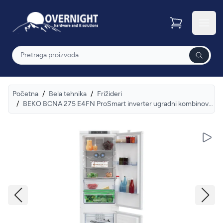
Overnight
Otvor
Pretraga
Početna
/
Bela tehnika
/
Frižideri
/
BEKO BCNA 275 E4FN ProSmart inverter ugradni kombinovani frižider
Pusti