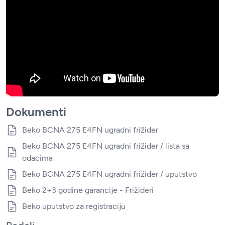
Dokumenti
Beko BCNA 275 E4FN ugradni frižider
Beko BCNA 275 E4FN ugradni frižider / lista sa
odacima
Beko BCNA 275 E4FN ugradni frižider / uputstvo
Beko 2+3 godine garancije - Frižideri
Beko uputstvo za registraciju