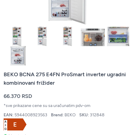
BEKO BCNA 275 E4FN ProSmart inverter ugradni
kombinovani frižider
66.370 RSD
*sve prikazane cene su sa uračunatim pdv-om
EAN:
5944008923563
Brend:
BEKO
SKU:
312848
A
E
↑
G