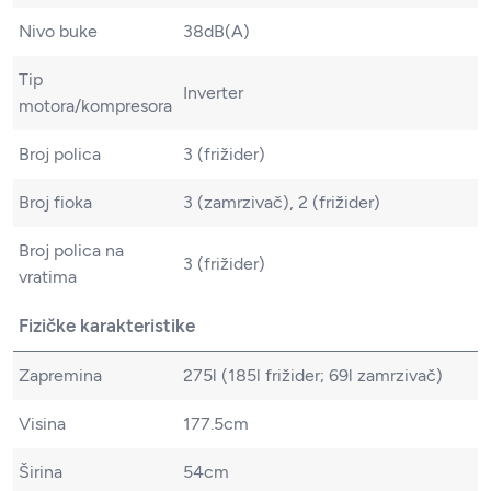
Nivo buke
38dB(A)
Tip
Inverter
motora/kompresora
Broj polica
3 (frižider)
Broj fioka
3 (zamrzivač), 2 (frižider)
Broj polica na
3 (frižider)
vratima
Fizičke karakteristike
Zapremina
275l (185l frižider; 69l zamrzivač)
Visina
177.5cm
Širina
54cm