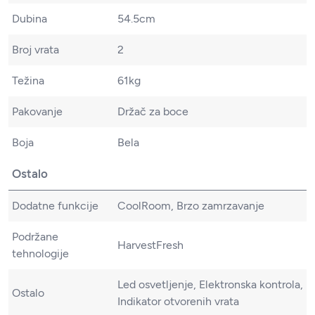
Dubina
54.5cm
Broj vrata
2
Težina
61kg
Pakovanje
Držač za boce
Boja
Bela
Ostalo
Dodatne funkcije
CoolRoom, Brzo zamrzavanje
Podržane
HarvestFresh
tehnologije
Led osvetljenje, Elektronska kontrola,
Ostalo
Indikator otvorenih vrata