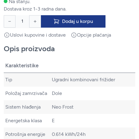
Na stanju.
Dostava kroz 1-3 radna dana.
Dodaj u korpu
Uslovi kupovine i dostave
Opcije plaćanja
Opis proizvoda
Karakteristike
Tip
Ugradni kombinovani frižider
Položaj zamrzivača
Dole
Sistem hlađenja
Neo Frost
Energetska klasa
E
Potrošnja energije
0.614 kWh/24h