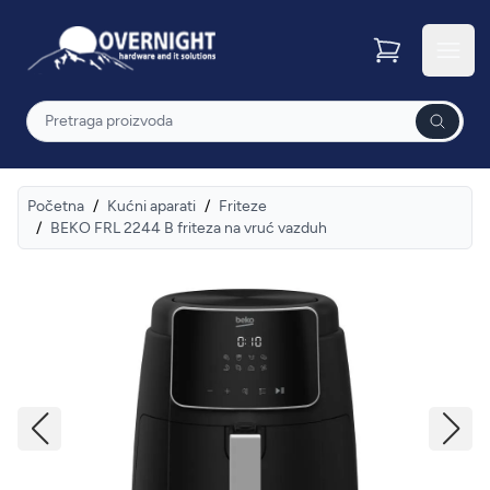
Overnight
Otvor
Pretraga
Početna
/
Kućni aparati
/
Friteze
/
BEKO FRL 2244 B friteza na vruć vazduh