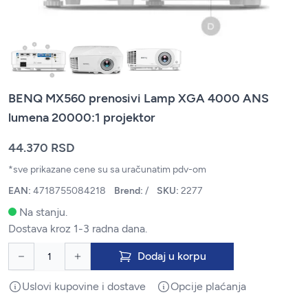
BENQ MX560 prenosivi Lamp XGA 4000 ANS
lumena 20000:1 projektor
44.370 RSD
*sve prikazane cene su sa uračunatim pdv-om
EAN:
4718755084218
Brend:
/
SKU:
2277
Na stanju.
Dostava kroz 1-3 radna dana.
Dodaj u korpu
Uslovi kupovine i dostave
Opcije plaćanja