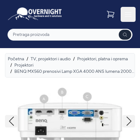
Overnight
Otvor
Pretraga
Početna
/
TV, projektori i audio
/
Projektori, platna i oprema
/
Projektori
/
BENQ MX560 prenosivi Lamp XGA 4000 ANS lumena 20000:1 projektor