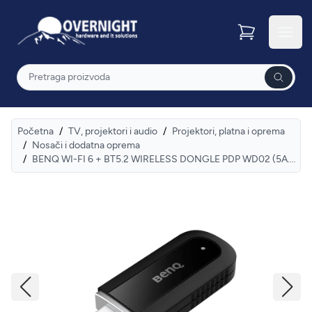
Overnight
Otvor
Pretraga
Početna
/
TV, projektori i audio
/
Projektori, platna i oprema
/
Nosači i dodatna oprema
/
BENQ WI-FI 6 + BT5.2 WIRELESS DONGLE PDP WD02 (5A.F8Y28.DE1)