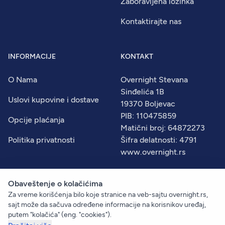
Zaboravljena lozinka
Kontaktirajte nas
INFORMACIJE
KONTAKT
O Nama
Overnight Stevana
Sinđelića 1B
Uslovi kupovine i dostave
19370 Boljevac
PIB: 110475859
Opcije plaćanja
Matični broj: 64872273
Politika privatnosti
Šifra delatnosti: 4791
www.overnight.rs
Obaveštenje o kolačićima
Za vreme korišćenja bilo koje stranice na veb-sajtu overnight.rs,
© 2026
Overnight
. Sva prava zadržana.
sajt može da sačuva određene informacije na korisnikov uređaj,
Created by:
Dejan Vukelić
putem "kolačića" (eng. "cookies").