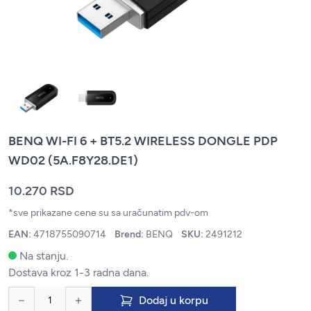
BENQ WI-FI 6 + BT5.2 WIRELESS DONGLE PDP
WD02 (5A.F8Y28.DE1)
10.270 RSD
*sve prikazane cene su sa uračunatim pdv-om
EAN:
4718755090714
Brend:
BENQ
SKU:
2491212
Na stanju.
Dostava kroz 1-3 radna dana.
Dodaj u korpu