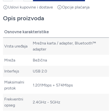
Uslovi kupovine i dostave
Opcije plaćanja
Opis proizvoda
Osnovne karakteristike
Mrežna karta / adapter, Bluetooth™
Vrsta uređaja
adapter
Mreža
Bežična
Interfejs
USB 2.0
Maksimalni
1.201Mbps + 574Mbps
protok
Frekventni
2.4GHz - 5GHz
opseg