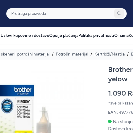
Pretraga
i
Uslovi kupovine i dostave
Opcije plaćanja
Politika privatnosti
O nama
Ko
skeneri i potrošni materijal
/
Potrošni materijal
/
Kertridži/Mastila
/
Brothe
yelow
1.090 
*sve prikaza
EAN:
49777
Na stanju
Dostava kro