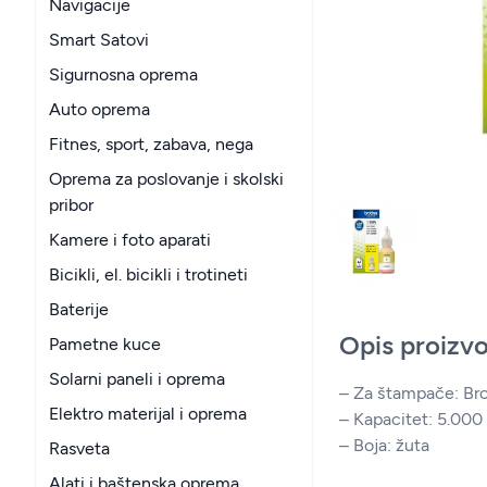
Navigacije
Smart Satovi
Sigurnosna oprema
Auto oprema
Fitnes, sport, zabava, nega
Oprema za poslovanje i skolski
pribor
Kamere i foto aparati
Bicikli, el. bicikli i trotineti
Baterije
Opis proizv
Pametne kuce
Solarni paneli i oprema
– Za štampače: 
Elektro materijal i oprema
– Kapacitet: 5.000
– Boja: žuta
Rasveta
Alati i baštenska oprema