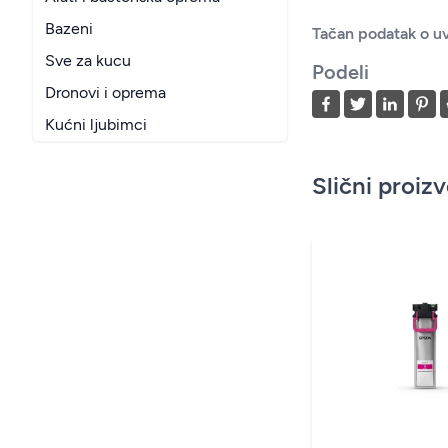
Bazeni
Tačan podatak o uv
Sve za kucu
Podeli
Dronovi i oprema
Kućni ljubimci
Slični proiz