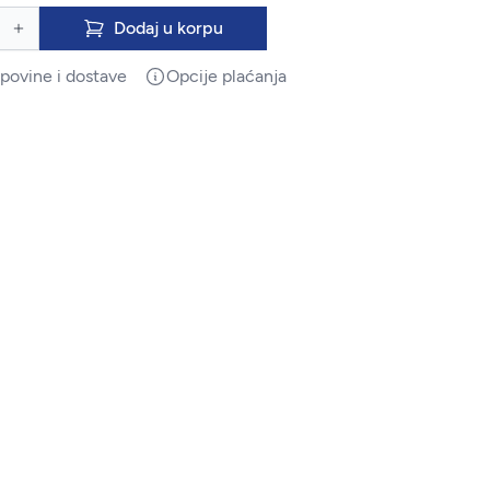
Dodaj u korpu
upovine i dostave
Opcije plaćanja