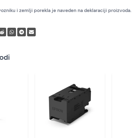
ozniku i zemlji porekla je naveden na deklaraciji proizvoda.
vodi