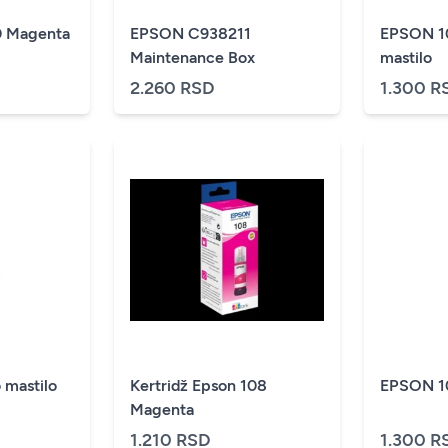
 Magenta
EPSON C938211
EPSON 10
Maintenance Box
mastilo
2.260 RSD
1.300 R
 mastilo
Kertridž Epson 108
EPSON 10
Magenta
1.210 RSD
1.300 R