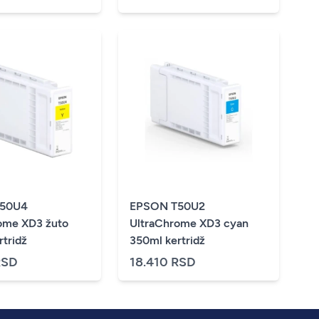
T50U4
EPSON T50U2
ome XD3 žuto
UltraChrome XD3 cyan
rtridž
350ml kertridž
RSD
18.410 RSD