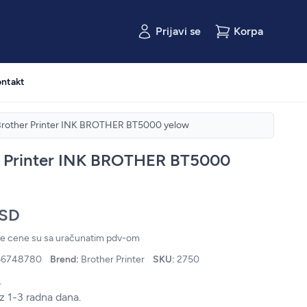
Prijavi se
Korpa
ntakt
Brother Printer INK BROTHER BT5000 yelow
r Printer INK BROTHER BT5000
RSD
ne cene su sa uračunatim pdv-om
66748780
Brend:
Brother Printer
SKU:
2750
.
z 1-3 radna dana.