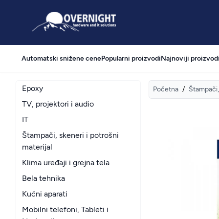
Overnight
Automatski snižene cene
Popularni proizvodi
Najnoviji proizvod
Epoxy
Početna
/
Štampači, 
TV, projektori i audio
IT
Štampači, skeneri i potrošni
materijal
Klima uređaji i grejna tela
Bela tehnika
Kućni aparati
Mobilni telefoni, Tableti i