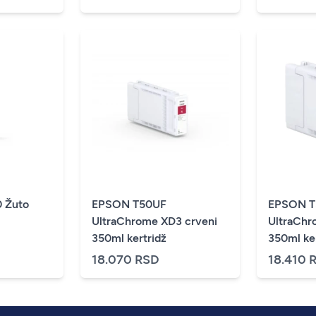
 Žuto
EPSON T50UF
EPSON 
UltraChrome XD3 crveni
UltraChr
350ml kertridž
350ml ke
18.070 RSD
18.410 