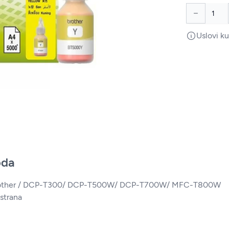
Uslovi k
oda
Brother / DCP-T300/ DCP-T500W/ DCP-T700W/ MFC-T800W
 strana