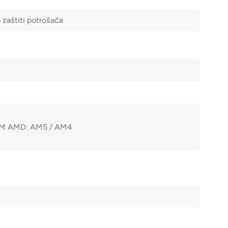
zaštiti potrošača
e ILM AMD: AM5 / AM4