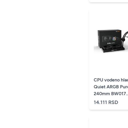
CPU vodeno hla
Quiet ARGB Pur
240mm BW017
(AM4,AM3,1151,1
14.111 RSD