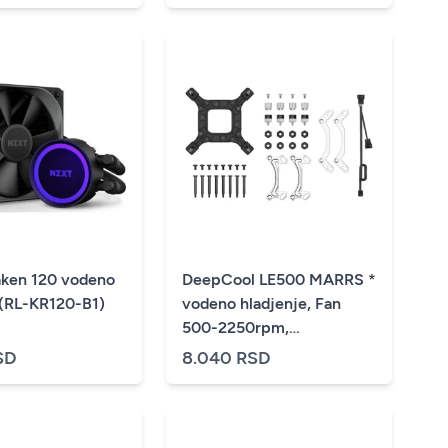
ken 120 vodeno
DeepCool LE500 MARRS *
 (RL-KR120-B1)
vodeno hladjenje, Fan
500-2250rpm,
2011)
LGA115x/1200/1700/AMD
SD
8.040 RSD
AM5/AM4