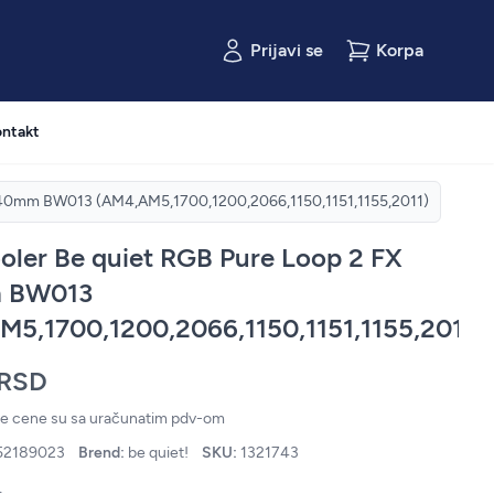
Prijavi se
Korpa
ntakt
240mm BW013 (AM4,AM5,1700,1200,2066,1150,1151,1155,2011)
ler Be quiet RGB Pure Loop 2 FX
 BW013
5,1700,1200,2066,1150,1151,1155,2011)
 RSD
ne cene su sa uračunatim pdv-om
52189023
Brend:
be quiet!
SKU:
1321743
.