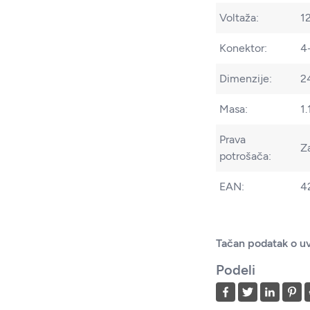
Voltaža:
1
Konektor:
4
Dimenzije:
2
Masa:
1.
Prava
Z
potrošača:
EAN:
4
Tačan podatak o uv
Podeli