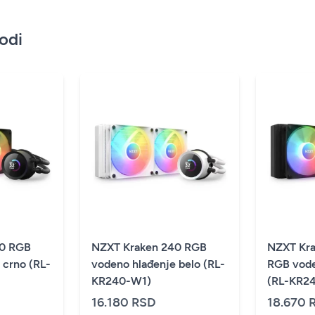
vodi
40 RGB
NZXT Kraken 240 RGB
NZXT Kra
 crno (RL-
vodeno hlađenje belo (RL-
RGB vode
KR240-W1)
(RL-KR24
16.180 RSD
18.670 