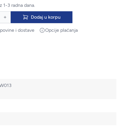
z 1-3 radna dana.
Dodaj u korpu
upovine i dostave
Opcije plaćanja
BW013