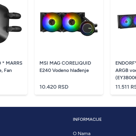
0 * MARRS
MSI MAG CORELIQUID
ENDORFY
e, Fan
E240 Vodeno hlađenje
ARGB vod
(EY3B00
1700/AMD
10.420 RSD
11.511 R
INFORMACIJE
O Nama