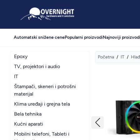
Overnight
Automatski snižene cene
Popularni proizvodi
Najnoviji proizvod
Epoxy
Početna
/
IT
/
Hlađ
TV, projektori i audio
IT
Štampači, skeneri i potrošni
materijal
Klima uređaji i grejna tela
Bela tehnika
Kućni aparati
Mobilni telefoni, Tableti i