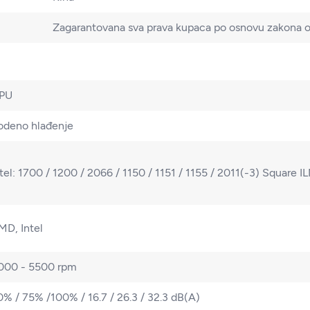
Zagarantovana sva prava kupaca po osnovu zakona o 
PU
odeno hlađenje
ntel: 1700 / 1200 / 2066 / 1150 / 1151 / 1155 / 2011(-3) Squar
MD, Intel
000 - 5500 rpm
0% / 75% /100% / 16.7 / 26.3 / 32.3 dB(A)