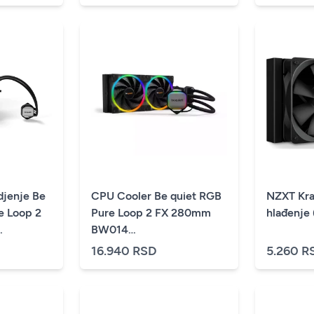
djenje Be
CPU Cooler Be quiet RGB
NZXT Kra
e Loop 2
Pure Loop 2 FX 280mm
hlađenje
BW014
150,1155,1200,1700)
(AM4,AM5,1700,1200,2066,1150,1151,1155,
16.940 RSD
5.260 R