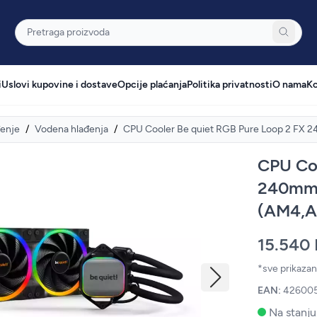
Pretraga
i
Uslovi kupovine i dostave
Opcije plaćanja
Politika privatnosti
O nama
Ko
enje
/
Vodena hlađenja
/
CPU Cooler Be quiet RGB Pure Loop 2 FX 
CPU Coo
240mm
(AM4,AM
15.540
*sve prikaza
EAN:
42600
Na stanju