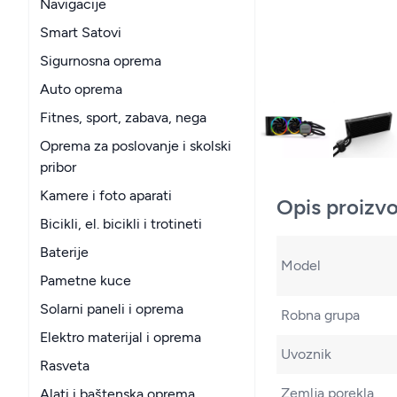
Navigacije
Smart Satovi
Sigurnosna oprema
Auto oprema
Fitnes, sport, zabava, nega
Oprema za poslovanje i skolski
pribor
Kamere i foto aparati
Opis proizv
Bicikli, el. bicikli i trotineti
Baterije
Model
Pametne kuce
Solarni paneli i oprema
Robna grupa
Elektro materijal i oprema
Uvoznik
Rasveta
Zemlja porekla
Alati i baštenska oprema