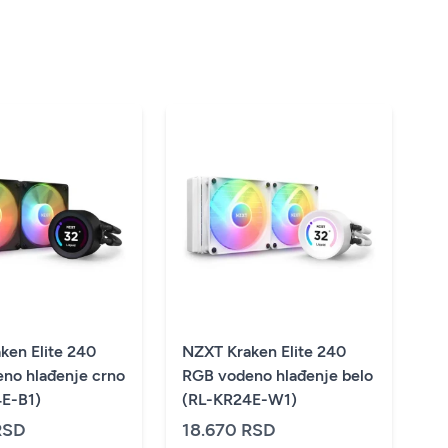
ken Elite 240
NZXT Kraken Elite 240
no hlađenje crno
RGB vodeno hlađenje belo
E-B1)
(RL-KR24E-W1)
RSD
18.670 RSD