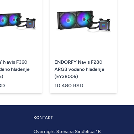
 Navis F360
ENDORFY Navis F280
eno hlađenje
ARGB vodeno hlađenje
6)
(EY3B005)
SD
10.480 RSD
KONTAKT
Overnight Stevana Sinđelića 1B