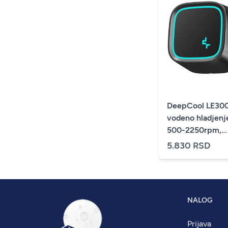
DeepCool LE30
vodeno hladjenj
500-2250rpm,
LGA115x/1200/
5.830 RSD
AM5/AM4
NALOG
Prijava