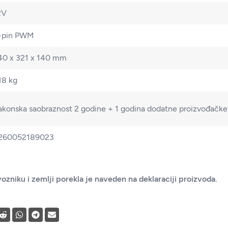
2V
-pin PWM
40 x 321 x 140 mm
18 kg
akonska saobraznost 2 godine + 1 godina dodatne proizvođačke 
260052189023
ozniku i zemlji porekla je naveden na deklaraciji proizvoda.