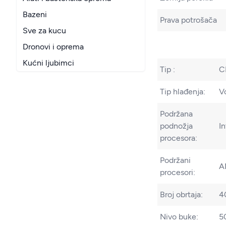
Bazeni
Prava potrošača
Sve za kucu
Dronovi i oprema
Kućni ljubimci
Tip :
C
Tip hlađenja:
V
Podržana
podnožja
I
procesora:
Podržani
A
procesori:
Broj obrtaja:
4
Nivo buke:
5