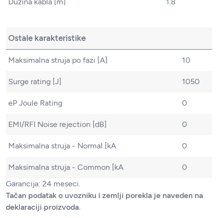
Dužina kabla [m]
1.8
Ostale karakteristike
Maksimalna struja po fazi [A]
10
Surge rating [J]
1050
eP Joule Rating
0
EMI/RFI Noise rejection [dB]
0
Maksimalna struja - Normal [kA
0
Maksimalna struja - Common [kA
0
Garancija: 24 meseci.
Tačan podatak o uvozniku i zemlji porekla je naveden na
deklaraciji proizvoda.