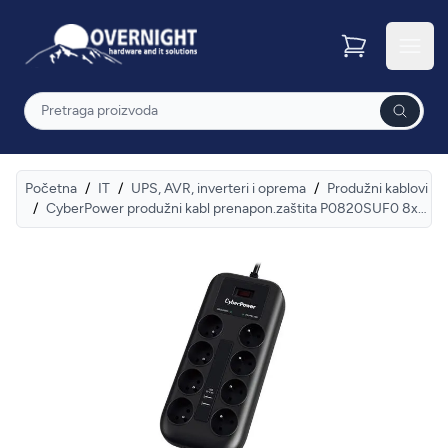
Overnight
Otvor
Pretraga
Početna
/
IT
/
UPS, AVR, inverteri i oprema
/
Produžni kablovi
/
CyberPower produžni kabl prenapon.zaštita P0820SUF0 8xšuko/2xUSBc/1,8m