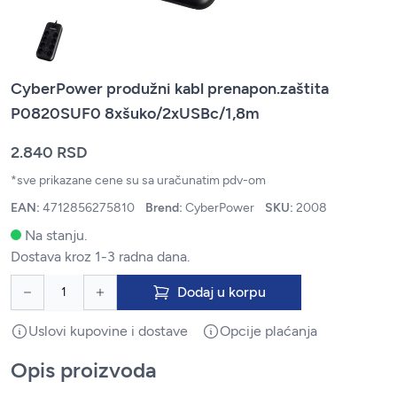
CyberPower produžni kabl prenapon.zaštita
P0820SUF0 8xšuko/2xUSBc/1,8m
2.840 RSD
*sve prikazane cene su sa uračunatim pdv-om
EAN:
4712856275810
Brend:
CyberPower
SKU:
2008
Na stanju.
Dostava kroz 1-3 radna dana.
Dodaj u korpu
Uslovi kupovine i dostave
Opcije plaćanja
Opis proizvoda