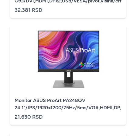
GtG/DVI,HDMI,DPx2,USB/VESA/pivot,visina/crna
32.381 RSD
Monitor ASUS ProArt PA248QV
24.1"/IPS/1920x1200/75Hz/5ms/VGA,HDMI,DP,USB/piv
21.630 RSD