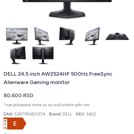
DELL 24.5 inch AW2524HF 500Hz FreeSync
Alienware Gaming monitor
80.600 RSD
*sve prikazane cene su sa uračunatim pdv-om
EAN:
5397184821374
Brend:
DELL
SKU:
3422
A
E
↑
G