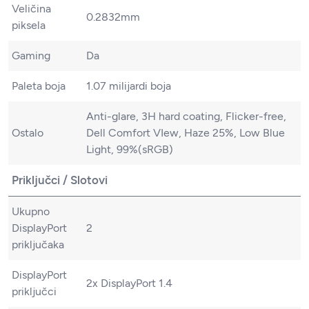
Veličina
0.2832mm
piksela
Gaming
Da
Paleta boja
1.07 milijardi boja
Anti-glare, 3H hard coating, Flicker-free,
Ostalo
Dell Comfort VIew, Haze 25%, Low Blue
Light, 99%(sRGB)
Priključci / Slotovi
Ukupno
DisplayPort
2
priključaka
DisplayPort
2x DisplayPort 1.4
priključci