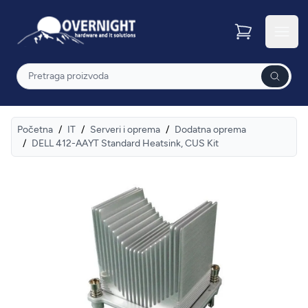
Overnight
Otvor
Pretraga
Početna
/
IT
/
Serveri i oprema
/
Dodatna oprema
/
DELL 412-AAYT Standard Heatsink, CUS Kit