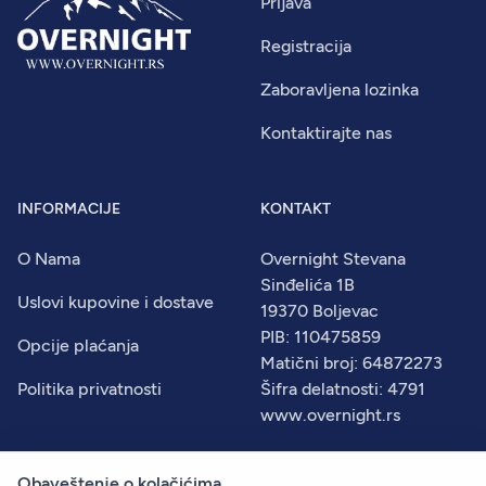
Prijava
Registracija
Zaboravljena lozinka
Kontaktirajte nas
INFORMACIJE
KONTAKT
O Nama
Overnight Stevana
Sinđelića 1B
Uslovi kupovine i dostave
19370 Boljevac
PIB: 110475859
Opcije plaćanja
Matični broj: 64872273
Politika privatnosti
Šifra delatnosti: 4791
www.overnight.rs
Obaveštenje o kolačićima