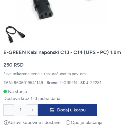
E-GREEN Kabl naponski C13 - C14 (UPS - PC) 1.8m
250 RSD
*sve prikazane cene su sa uračunatim pdv-om
EAN:
8606019541149
Brend:
E-GREEN
SKU:
22281
Na stanju.
Dostava kroz 1-3 radna dana.
Dodaj u korpu
Uslovi kupovine i dostave
Opcije plaćanja