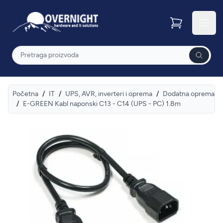
Overnight
Otvor
Pretraga
Početna
/
IT
/
UPS, AVR, inverteri i oprema
/
Dodatna oprema
/
E-GREEN Kabl naponski C13 - C14 (UPS - PC) 1.8m