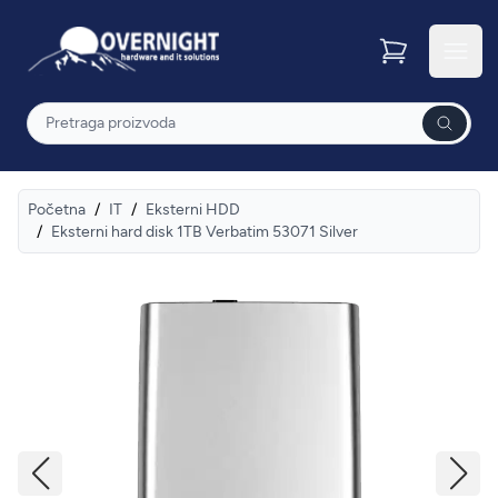
Overnight
Otvor
Pretraga
Početna
/
IT
/
Eksterni HDD
/
Eksterni hard disk 1TB Verbatim 53071 Silver