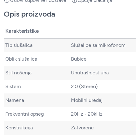
Uslovi kupovine i dostave
Opcije plaćanja
Opis proizvoda
Karakteristike
Tip slušalica
Slušalice sa mikrofonom
Oblik slušalica
Bubice
Stil nošenja
Unutrašnjost uha
Sistem
2.0 (Stereo)
Namena
Mobilni uređaj
Frekventni opseg
20Hz - 20kHz
Konstrukcija
Zatvorene