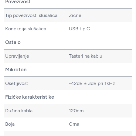
Povezivost
Tip povezivosti slušalica
Žične
Konekcija slušalica
USB tip C
Ostalo
Upravljanje
Tasteri na kablu
Mikrofon
Osetljivost
-42dB ± 3dB pri 1kHz
Fizičke karakteristike
Dužina kabla
120cm
Boja
Crna