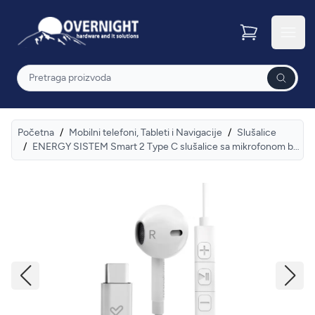
Overnight
Otvor
Pretraga
Početna
/
Mobilni telefoni, Tableti i Navigacije
/
Slušalice
/
ENERGY SISTEM Smart 2 Type C slušalice sa mikrofonom bele (M44899)