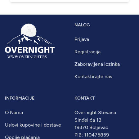
NALOG
Prijava
Registracija
Zaboravljena lozinka
Kontaktirajte nas
INFORMACIJE
KONTAKT
O Nama
Overnight Stevana
Sinđelića 1B
Uslovi kupovine i dostave
19370 Boljevac
PIB: 110475859
Opcije plaćanja