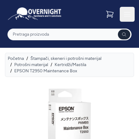
Overnight
Otvor
Pretraga
Početna
/
Štampači, skeneri i potrošni materijal
/
Potrošni materijal
/
Kertridži/Mastila
/
EPSON T2950 Maintenance Box