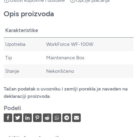
Uslovi kupovine i dostave
Opcije plaćanja
Opis proizvoda
Karakteristike
Upotreba
WorkForce WF-100W
Tip
Maintenance Box
Stanje
Nekorišćeno
Tačan podatak o uvozniku i zemlji porekla je naveden na
deklaraciji proizvoda.
Podeli