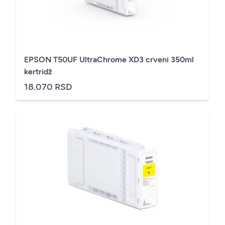
EPSON T50UF UltraChrome XD3 crveni 350ml
kertridž
18.070 RSD