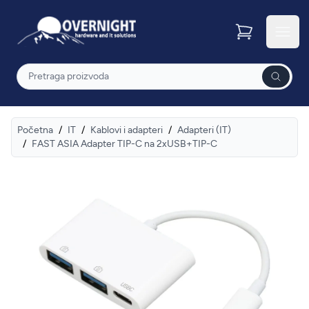
Overnight
Otvor
Pretraga
Početna
/
IT
/
Kablovi i adapteri
/
Adapteri (IT)
/
FAST ASIA Adapter TIP-C na 2xUSB+TIP-C