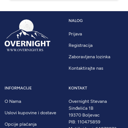
NALOG
Prijava
Registracija
Zaboravljena lozinka
Kontaktirajte nas
INFORMACIJE
KONTAKT
O Nama
Overnight Stevana
Sinđelića 1B
Uslovi kupovine i dostave
19370 Boljevac
PIB: 110475859
Opcije plaćanja