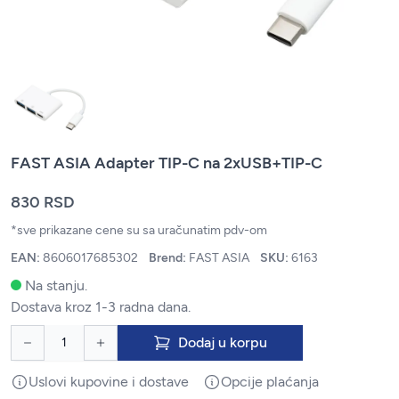
FAST ASIA Adapter TIP-C na 2xUSB+TIP-C
830 RSD
*sve prikazane cene su sa uračunatim pdv-om
EAN:
8606017685302
Brend:
FAST ASIA
SKU:
6163
Na stanju.
Dostava kroz 1-3 radna dana.
Dodaj u korpu
Uslovi kupovine i dostave
Opcije plaćanja