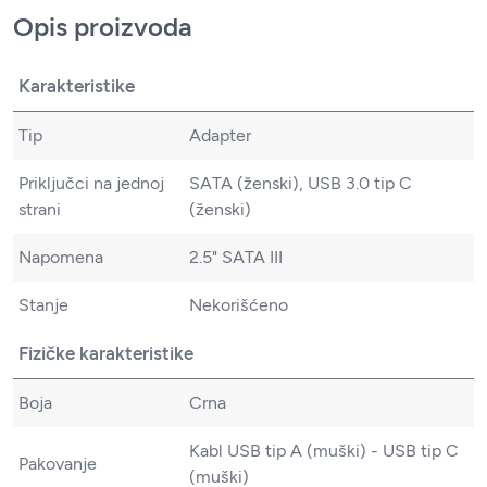
Opis proizvoda
Karakteristike
Tip
Adapter
Priključci na jednoj
SATA (ženski), USB 3.0 tip C
strani
(ženski)
Napomena
2.5" SATA III
Stanje
Nekorišćeno
Fizičke karakteristike
Boja
Crna
Kabl USB tip A (muški) - USB tip C
Pakovanje
(muški)