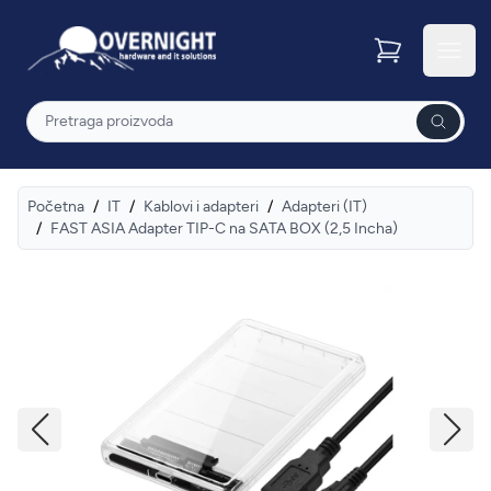
Overnight
Otvor
Pretraga
Početna
/
IT
/
Kablovi i adapteri
/
Adapteri (IT)
/
FAST ASIA Adapter TIP-C na SATA BOX (2,5 Incha)