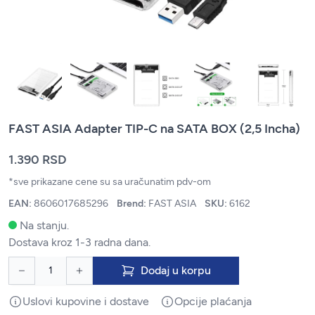
FAST ASIA Adapter TIP-C na SATA BOX (2,5 Incha)
1.390 RSD
*sve prikazane cene su sa uračunatim pdv-om
EAN:
8606017685296
Brend:
FAST ASIA
SKU:
6162
Na stanju.
Dostava kroz 1-3 radna dana.
Dodaj u korpu
Uslovi kupovine i dostave
Opcije plaćanja