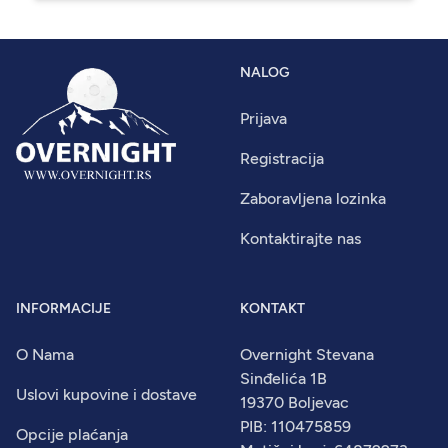
NALOG
Prijava
Registracija
Zaboravljena lozinka
Kontaktirajte nas
INFORMACIJE
KONTAKT
O Nama
Overnight Stevana
Sinđelića 1B
Uslovi kupovine i dostave
19370 Boljevac
PIB: 110475859
Opcije plaćanja