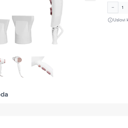
Uslovi 
oda