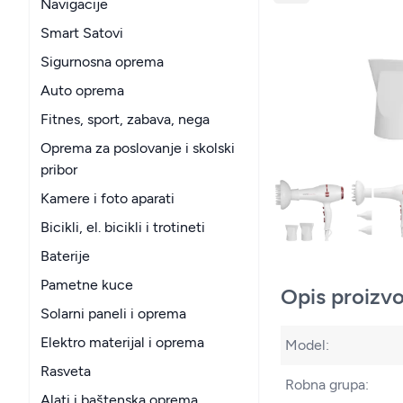
Navigacije
Smart Satovi
Sigurnosna oprema
Auto oprema
Fitnes, sport, zabava, nega
Oprema za poslovanje i skolski
pribor
Kamere i foto aparati
Bicikli, el. bicikli i trotineti
Baterije
Pametne kuce
Opis proizv
Solarni paneli i oprema
Elektro materijal i oprema
Model:
Rasveta
Robna grupa:
Alati i baštenska oprema