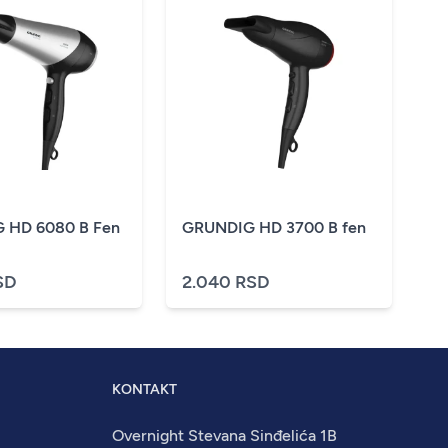
 HD 6080 B Fen
GRUNDIG HD 3700 B fen
SD
2.040 RSD
KONTAKT
Overnight Stevana Sinđelića 1B