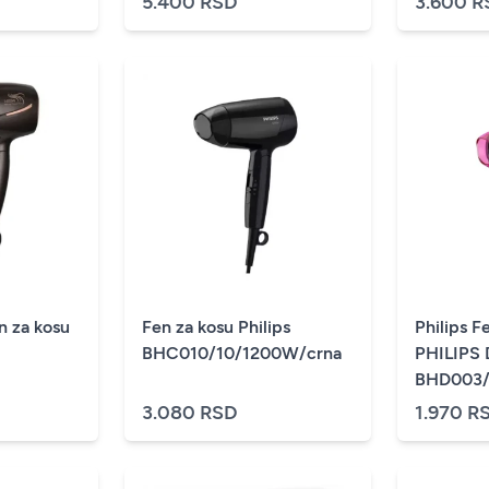
5.400 RSD
3.600 R
 za kosu
Fen za kosu Philips
Philips F
BHC010/10/1200W/crna
PHILIPS 
BHD003
3.080 RSD
1.970 R