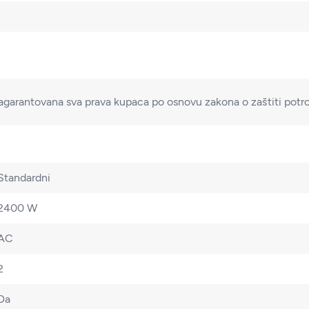
agarantovana sva prava kupaca po osnovu zakona o zaštiti potr
Standardni
2400 W
AC
2
Da