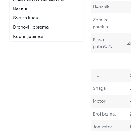
Uvoznik:
Bazeni
Sve za kucu
Zemlja
porekla:
Dronovi i oprema
Kućni ljubimci
Prava
Z
potrošača:
Tip:
Snaga:
Motor:
Broj brzina:
Jonizator: