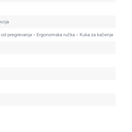
kcija
ti od pregrevanja • Ergonomska ručka • Kuka za kačenje