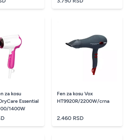
SD
3.750 RSD
en za kosu
Fen za kosu Vox
DryCare Essential
HT9920R/2200W/crna
/00/1400W
SD
2.460 RSD