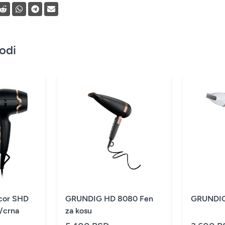
vodi
ncor SHD
GRUNDIG HD 8080 Fen
GRUNDIG
/crna
za kosu