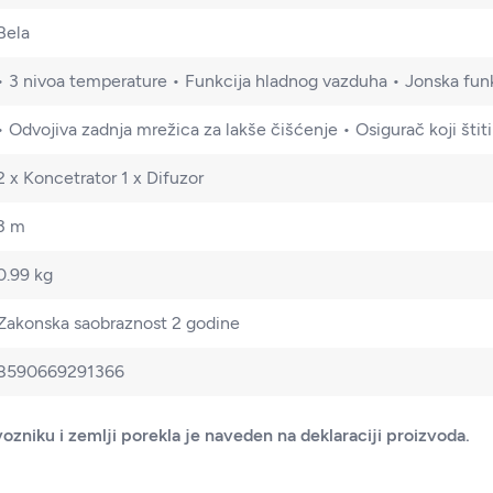
Bela
• 3 nivoa temperature • Funkcija hladnog vazduha • Jonska fun
• Odvojiva zadnja mrežica za lakše čišćenje • Osigurač koji šti
2 x Koncetrator 1 x Difuzor
3 m
0.99 kg
Zakonska saobraznost 2 godine
8590669291366
ozniku i zemlji porekla je naveden na deklaraciji proizvoda.