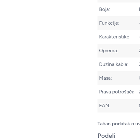
Boja:
Funkcije:
Karakteristike:
Oprema:
Dužina kabla:
Masa:
Prava potrošača:
EAN:
Tačan podatak o uv
Podeli