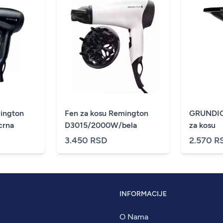
ington
Fen za kosu Remington
GRUNDIG
crna
D3015/2000W/bela
za kosu
3.450 RSD
2.570 R
INFORMACIJE
O Nama