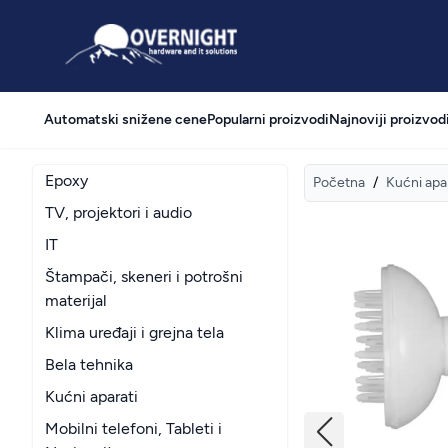
Overnight
Automatski snižene cene
Popularni proizvodi
Najnoviji proizvod
Epoxy
Početna
/
Kućni apa
TV, projektori i audio
IT
Štampači, skeneri i potrošni
materijal
Klima uređaji i grejna tela
Bela tehnika
Kućni aparati
Mobilni telefoni, Tableti i