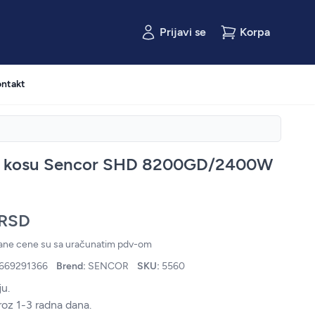
Prijavi se
Korpa
ntakt
a kosu Sencor SHD 8200GD/2400W
 RSD
zane cene su sa uračunatim pdv-om
669291366
Brend:
SENCOR
SKU:
5560
u.
roz 1-3 radna dana.