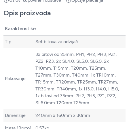
Uslovi kupovine i dostave
Opcije plaćanja
Opis proizvoda
Karakteristike
Tip
Set bitova za odvijač
3x bitovi od 25mm, PH1, PH2, PH3, PZ1,
PZ2, PZ3, 2x SL4.0, SL5.0, SL6.0, 2x
T10mm, T15mm, T20mm, T25mm,
T27mm, T30mm, T40mm, 1x TR10mm,
Pakovanje
TR15mm, TR20mm, TR25mm, TR27mm,
TR30mm, TR40mm, 1x H3.0, H4.0, H5.0,
1x bitovi od 75mm: PH2, PH3, PZ1, PZ2,
SL6.0mm T20mm T25mm
Dimenzije
240mm x 160mm x 30mm
Masa (Bruto)
0.57kg