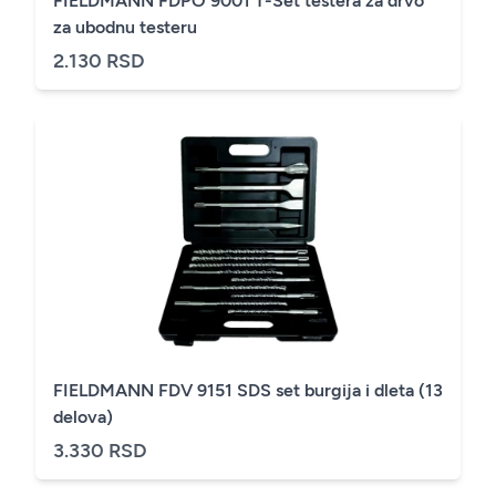
FIELDMANN FDPO 9001 T-Set testera za drvo
za ubodnu testeru
2.130 RSD
FIELDMANN FDV 9151 SDS set burgija i dleta (13
delova)
3.330 RSD