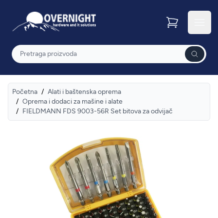
Overnight
Otvor
Pretraga
Početna
/
Alati i baštenska oprema
/
Oprema i dodaci za mašine i alate
/
FIELDMANN FDS 9003-56R Set bitova za odvijač