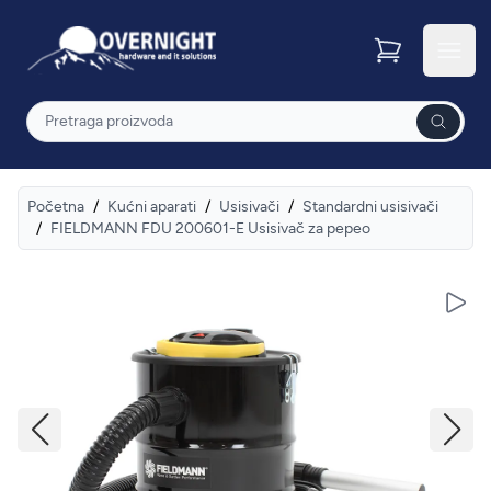
Overnight
Otvor
Pretraga
Početna
/
Kućni aparati
/
Usisivači
/
Standardni usisivači
/
FIELDMANN FDU 200601-E Usisivač za pepeo
Pusti