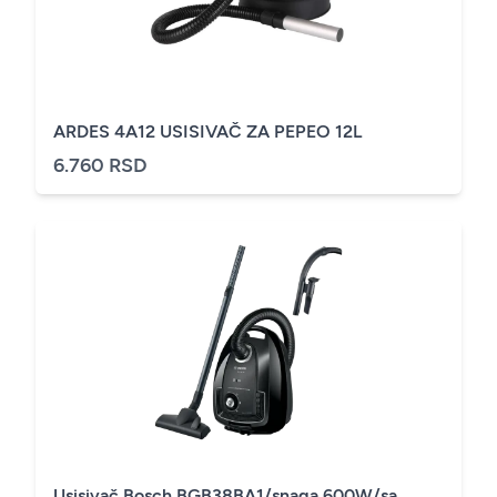
ARDES 4A12 USISIVAČ ZA PEPEO 12L
6.760 RSD
Usisivač Bosch BGB38BA1/snaga 600W/sa