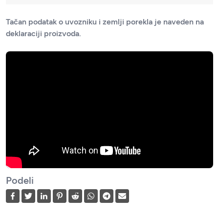
Tačan podatak o uvozniku i zemlji porekla je naveden na
deklaraciji proizvoda.
Podeli