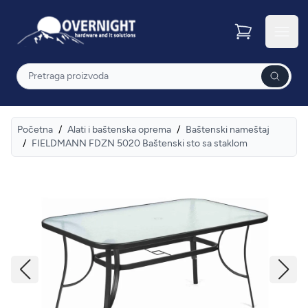
Overnight
Otvor
Pretraga
Početna
/
Alati i baštenska oprema
/
Baštenski nameštaj
/
FIELDMANN FDZN 5020 Baštenski sto sa staklom