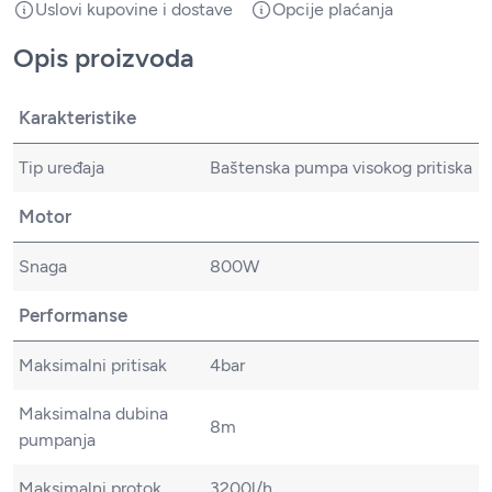
Uslovi kupovine i dostave
Opcije plaćanja
Opis proizvoda
Karakteristike
Tip uređaja
Baštenska pumpa visokog pritiska
Motor
Snaga
800W
Performanse
Maksimalni pritisak
4bar
Maksimalna dubina
8m
pumpanja
Maksimalni protok
3200l/h