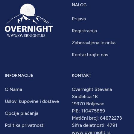
NALOG
Prijava
Registracija
Zaboravljena lozinka
Kontaktirajte nas
INFORMACIJE
KONTAKT
O Nama
Overnight Stevana
Sinđelića 1B
Uslovi kupovine i dostave
19370 Boljevac
PIB: 110475859
Opcije plaćanja
Matični broj: 64872273
Politika privatnosti
Šifra delatnosti: 4791
www.overnight.rs