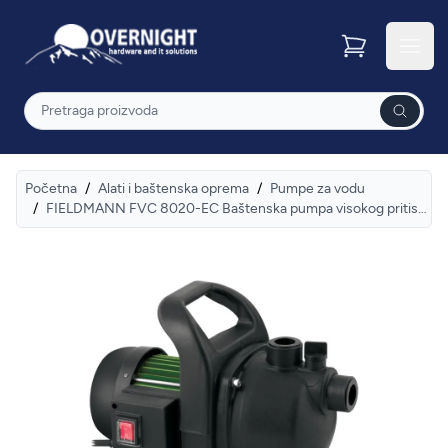
Overnight
Otvor
Pretraga
Početna
/
Alati i baštenska oprema
/
Pumpe za vodu
/
FIELDMANN FVC 8020-EC Baštenska pumpa visokog pritiska za vodu