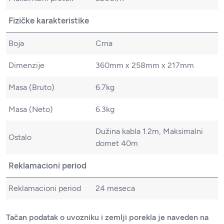
Fizičke karakteristike
Boja
Crna
Dimenzije
360mm x 258mm x 217mm
Masa (Bruto)
6.7kg
Masa (Neto)
6.3kg
Dužina kabla 1.2m, Maksimalni
Ostalo
domet 40m
Reklamacioni period
Reklamacioni period
24 meseca
Tačan podatak o uvozniku i zemlji porekla je naveden na