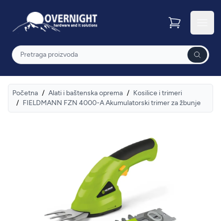
Overnight
Otvor
Pretraga
Početna
/
Alati i baštenska oprema
/
Kosilice i trimeri
/
FIELDMANN FZN 4000-A Akumulatorski trimer za žbunje