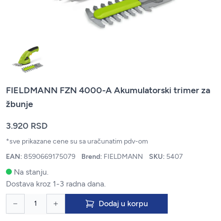
FIELDMANN FZN 4000-A Akumulatorski trimer za
žbunje
3.920 RSD
*sve prikazane cene su sa uračunatim pdv-om
EAN:
8590669175079
Brend:
FIELDMANN
SKU:
5407
Na stanju.
Dostava kroz 1-3 radna dana.
Dodaj u korpu