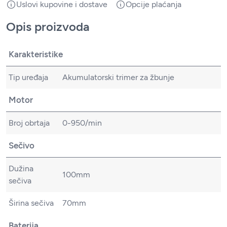
Uslovi kupovine i dostave
Opcije plaćanja
Opis proizvoda
Karakteristike
Tip uređaja
Akumulatorski trimer za žbunje
Motor
Broj obrtaja
0-950/min
Sečivo
Dužina
100mm
sečiva
Širina sečiva
70mm
Baterija