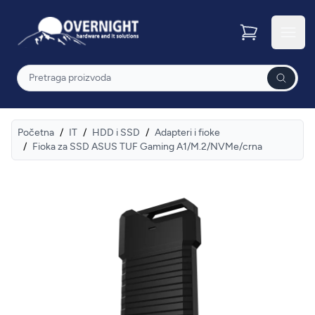
Overnight
Otvor
Pretraga
Početna
/
IT
/
HDD i SSD
/
Adapteri i fioke
/
Fioka za SSD ASUS TUF Gaming A1/M.2/NVMe/crna