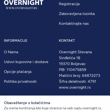
Registracija
Zaboravljena lozinka
Kontaktirajte nas
INFORMACIJE
KONTAKT
O Nama
Overnight Stevana
Sinđelića 1B
Uslovi kupovine i dostave
19370 Boljevac
PIB: 110475859
Opcije plaćanja
Matični broj: 64872273
Politika privatnosti
Šifra delatnosti: 4791
www.overnight.rs
Obaveštenje o kolačićima
Za vreme korišćenja bilo koje stranice na veb-sajtu overnight.rs,
© 2026
Overnight
. Sva prava zadržana.